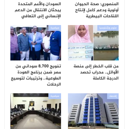
المنصوري: صحة الحيوان
السودان والأمم المتحدة
أولوية ودعم كامل لإنتاج
يبحثان الانتقال من الدعم
اللقاحات البيطرية
الإنساني إلى التعافي
علوم وتكنلوجيا
سياسية
من قلب الخطر إلى منصة
تفويج 8,700 سوداني من
الأوائل.. محراب تحصد
مصر ضمن برنامج العودة
الدرجة الكاملة
الطوعية.. وترتيبات لتوسيع
الرحلات
إقتصاد
سياسية