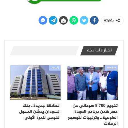
مشاركة
أخبار ذات صلة
سياسية
إقتصاد
تفويج 8,700 سوداني من
انطلاقة جديدة.. بنك
مصر ضمن برنامج العودة
السودان يدشن المحول
الطوعية.. وترتيبات لتوسيع
القومي للمرة الأولى
الرحلات