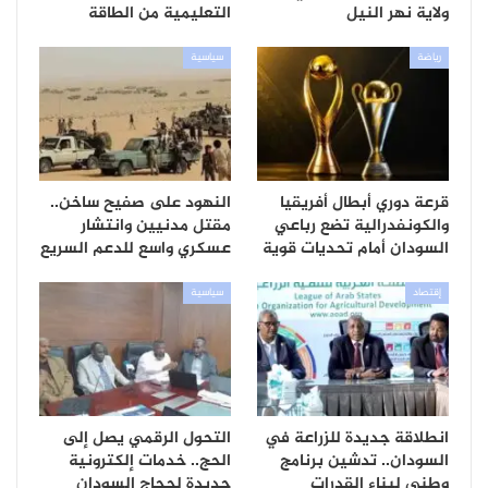
ولاية نهر النيل
التعليمية من الطاقة
رياضة
سياسية
قرعة دوري أبطال أفريقيا
النهود على صفيح ساخن..
والكونفدرالية تضع رباعي
مقتل مدنيين وانتشار
السودان أمام تحديات قوية
عسكري واسع للدعم السريع
إقتصاد
سياسية
انطلاقة جديدة للزراعة في
التحول الرقمي يصل إلى
السودان.. تدشين برنامج
الحج.. خدمات إلكترونية
وطني لبناء القدرات
جديدة لحجاج السودان