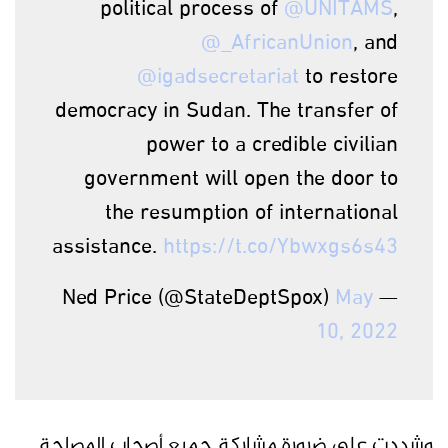
political process of
@UNITAMS
,
@_AfricanUnion
, and
@igadsecretariat
to restore
democracy in Sudan. The transfer of
power to a credible civilian
government will open the door to
the resumption of international
assistance.
https://t.co/Ybwxgs6s43
May
— Ned Price (@StateDeptSpox)
10, 2022
وشددت على ضرورة مشاركة جميع أصحاب المصلحة