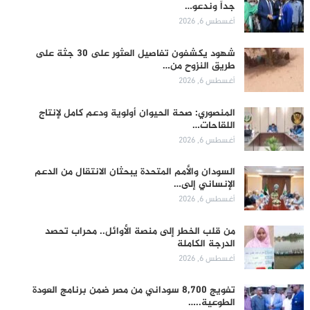
جداً وندعو…
أغسطس 6, 2026
شهود يكشفون تفاصيل العثور على 30 جثة على
طريق النزوح من…
أغسطس 6, 2026
المنصوري: صحة الحيوان أولوية ودعم كامل لإنتاج
اللقاحات…
أغسطس 6, 2026
السودان والأمم المتحدة يبحثان الانتقال من الدعم
الإنساني إلى…
أغسطس 6, 2026
من قلب الخطر إلى منصة الأوائل.. محراب تحصد
الدرجة الكاملة
أغسطس 6, 2026
تفويج 8,700 سوداني من مصر ضمن برنامج العودة
الطوعية..…