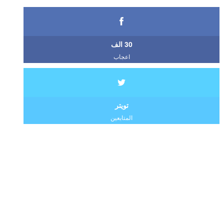
30 الف
اعجاب
تويتر
المتابعين