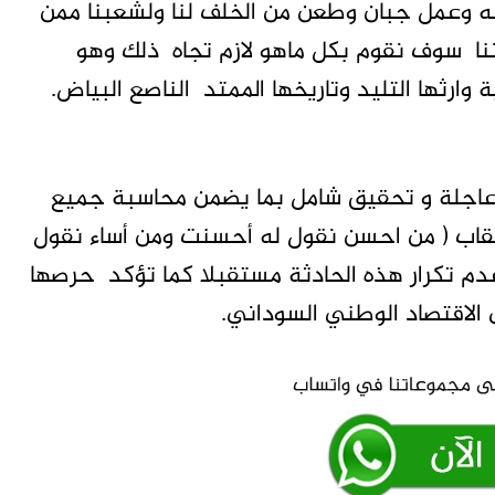
وعمل جبان وطعن من الخلف لنا ولشعبنا ممن
ننا سوف نقوم بكل ماهو لازم تجاه ذلك وهو
رثها التليد وتاريخها الممتد الناصع البياض.
 عاجلة و تحقيق شامل بما يضمن محاسبة جميع
العقاب ( من احسن نقول له أحسنت ومن أساء نقول
عدم تكرار هذه الحادثة مستقبلا كما تؤكد حرصها
الاقتصاد الوطني السوداني.