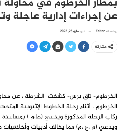
عن إجراءات إدارية عاجلة و
في
مايو 25, 2022
بواسطة
Editor
مشاركة
الخرطوم ، أثناء رحلة الخطوط الإثيوبية المتجهة
ركاب الرحلة المذكورة ويدعي (ط،م ) بمساعدة أ
ويدعي (م ،ع ،م) مما يخالف أدبيات وأخلاقيا