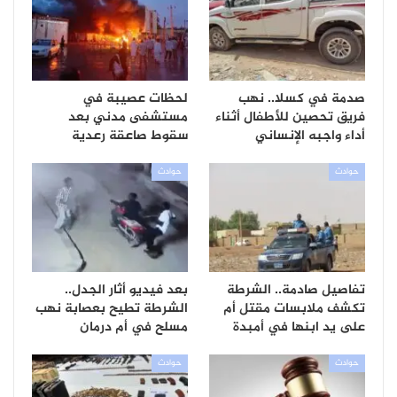
صدمة في كسلا.. نهب
لحظات عصيبة في
فريق تحصين للأطفال أثناء
مستشفى مدني بعد
أداء واجبه الإنساني
سقوط صاعقة رعدية
حوادث
حوادث
تفاصيل صادمة.. الشرطة
بعد فيديو أثار الجدل..
تكشف ملابسات مقتل أم
الشرطة تطيح بعصابة نهب
على يد ابنها في أمبدة
مسلح في أم درمان
حوادث
حوادث