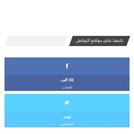
تابعنا على مواقع التواصل
30 الف
اعجاب
تويتر
المتابعين