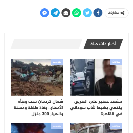
مشاركة
أخبار ذات صلة
حوادث
حوادث
مشهد خطير على الطريق
شمال كردفان تحت وطأة
ينتهي بضبط شاب سوداني
الأمطار.. وفاة طفلة ومُسنة
في القاهرة
وانهيار 300 منزل
حوادث
حوادث