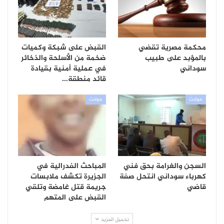
محكمة مصرية تقضي
القبض على شبكة وكميات
بالمؤبد على طبيب
ضخمة من الأسلحة والذخائر
سوداني
في عملية أمنية بقيادة
قائد منطقة…
حوادث
حوادث
السجن والغرامة بحق فني
المباحث الفدرالية في
كهرباء سوداني انتحل صفة
الجزيرة تكشف ملابسات
قاضي
جريمة قتل غامضة وتلقي
القبض على المتهم
تحميل المزيد