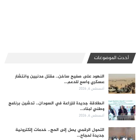
أحدث الموضوعات
النهود على صفيح ساخن.. مقتل مدنيين وانتشار
عسكري واسع للدعم…
أغسطس 6, 2026
انطلاقة جديدة للزراعة في السودان.. تدشين برنامج
وطني لبناء…
أغسطس 6, 2026
التحول الرقمي يصل إلى الحج.. خدمات إلكترونية
جديدة لحجاج…