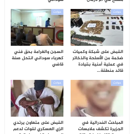
حوادث
حوادث
القبض على شبكة وكميات
السجن والغرامة بحق فني
ضخمة من الأسلحة والذخائر
كهرباء سوداني انتحل صفة
في عملية أمنية بقيادة
قاضي
قائد منطقة…
حوادث
حوادث
المباحث الفدرالية في
القبض على متعاون يرتدي
الجزيرة تكشف ملابسات
الزي العسكري لقوات لدعم