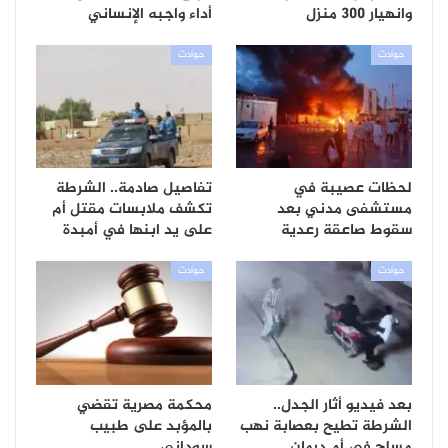
وانهيار 300 منزل
أداء واجبه الإنساني
حوادث
حوادث
لحظات عصيبة في
تفاصيل صادمة.. الشرطة
مستشفى مدني بعد
تكشف ملابسات مقتل أم
سقوط صاعقة رعدية
على يد ابنها في أمبدة
حوادث
حوادث
بعد فيديو أثار الجدل..
محكمة مصرية تقضي
الشرطة تطيح بعصابة نهب
بالمؤبد على طبيب
مسلح في أم درمان
سوداني