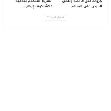
جريمة قتل غامضة وتلقي
السريع استخدم بندقية
القبض على المتهم
كلاشنكوف لإرهاب…
تحميل المزيد