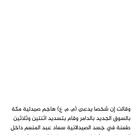
وقالت إن شخصا يدعى (م، م، ع) هاجم صيدلية مكة
بالسوق الجديد بالدامر وقام بتسديد اثنتين وثلاثين
طعنة في جسد الصيدلانية سعاد عبد المنعم داخل