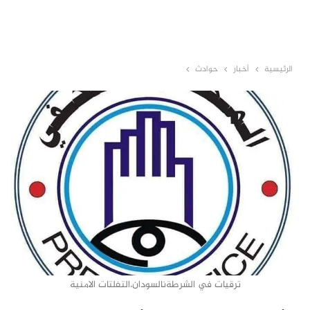
الرئيسية
أخبار
حوادث
ترقيات في الشرطةنالسودان،التفلتات الامنية