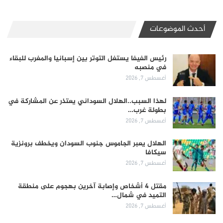
أحدث الموضوعات
رئيس الفيفا يستغل التوتر بين إسبانيا والمغرب للبقاء
في منصبه
أغسطس 7, 2026
لهذا السبب..الهلال السوداني يعتذر عن المشاركة في
بطولة غرب…
أغسطس 7, 2026
الهلال يعبر الجاموس جنوب السودان ويخطف برونزية
سيكافا
أغسطس 7, 2026
مقتل 4 أشخاص وإصابة آخرين بهجوم على منطقة
التميد في شمال…
أغسطس 7, 2026