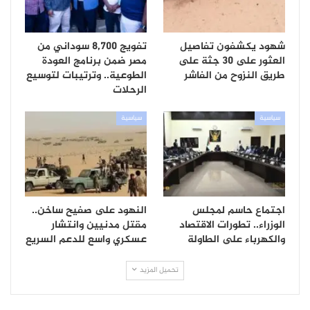
شهود يكشفون تفاصيل
تفويج 8,700 سوداني من
العثور على 30 جثة على
مصر ضمن برنامج العودة
طريق النزوح من الفاشر
الطوعية.. وترتيبات لتوسيع
الرحلات
سياسية
سياسية
اجتماع حاسم لمجلس
النهود على صفيح ساخن..
الوزراء.. تطورات الاقتصاد
مقتل مدنيين وانتشار
والكهرباء على الطاولة
عسكري واسع للدعم السريع
تحميل المزيد