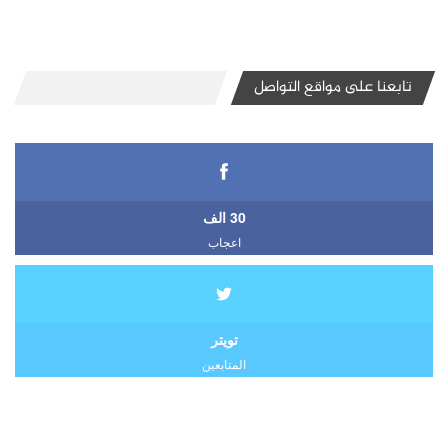
تابعنا على مواقع التواصل
30 الف
اعجاب
تويتر
المتابعين