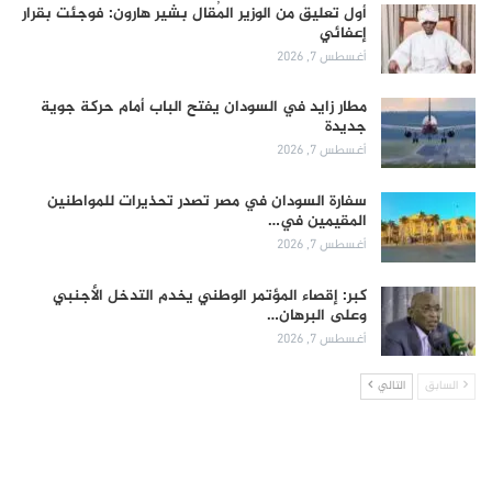
أول تعليق من الوزير المُقال بشير هارون: فوجئت بقرار
إعفائي
أغسطس 7, 2026
مطار زايد في السودان يفتح الباب أمام حركة جوية
جديدة
أغسطس 7, 2026
سفارة السودان في مصر تصدر تحذيرات للمواطنين
المقيمين في…
أغسطس 7, 2026
كبر: إقصاء المؤتمر الوطني يخدم التدخل الأجنبي
وعلى البرهان…
أغسطس 7, 2026
السابق
التالي