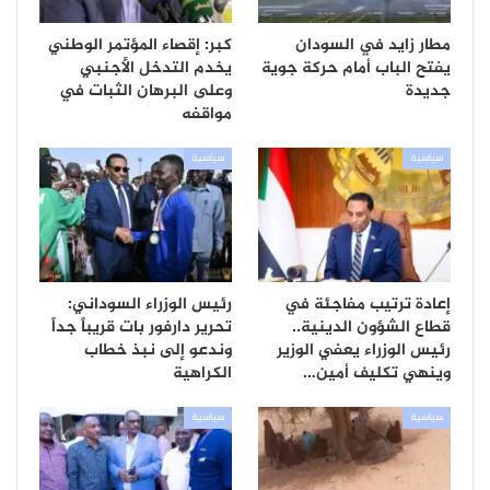
مطار زايد في السودان
كبر: إقصاء المؤتمر الوطني
يفتح الباب أمام حركة جوية
يخدم التدخل الأجنبي
جديدة
وعلى البرهان الثبات في
مواقفه
سياسية
سياسية
إعادة ترتيب مفاجئة في
رئيس الوزراء السوداني:
قطاع الشؤون الدينية..
تحرير دارفور بات قريباً جداً
رئيس الوزراء يعفي الوزير
وندعو إلى نبذ خطاب
وينهي تكليف أمين…
الكراهية
سياسية
سياسية