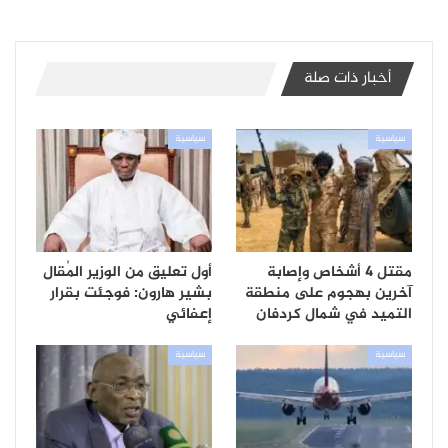
أخبار ذات صلة
سياسية
سياسية
مقتل 4 أشخاص وإصابة
أول تعليق من الوزير المُقال
آخرين بهجوم على منطقة
بشير هارون: فوجئت بقرار
التميد في شمال كردفان
إعفائي
سياسية
سياسية