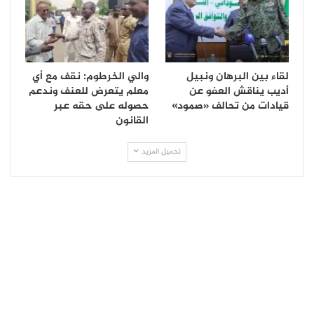
لقاء بين البرهان ونبيل
والي الخرطوم: نقف مع أي
أديب يناقش العفو عن
معلم يتعرض للعنف وندعم
قيادات من تحالف «صمود»
حصوله على حقه عبر
القانون
تحميل المزيد