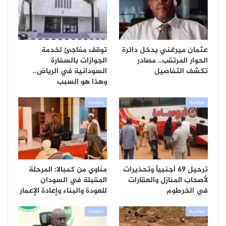
عثمان ميرغني يدخل دائرة
توقف مفاجئ لخدمة
الحوار المرتقب.. مصادر
الجوازات بالسفارة
تكشف التفاصيل
السودانية في الرياض..
وهذا هو السبب
سياسية
سياسية
ترحيل 69 أجنبياً وتحذيرات
مناوي من كمبالا: المرحلة
لأصحاب المنازل والعقارات
المقبلة في السودان
في الخرطوم
للعودة والبناء وإعادة الإعمار
سياسية
سياسية