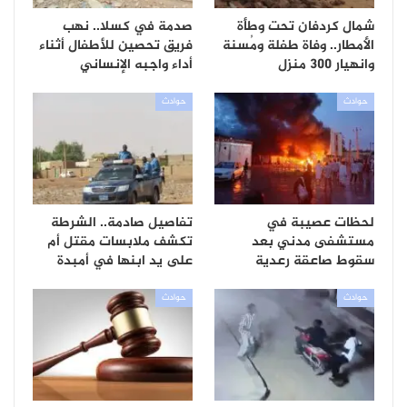
شمال كردفان تحت وطأة
صدمة في كسلا.. نهب
الأمطار.. وفاة طفلة ومُسنة
فريق تحصين للأطفال أثناء
وانهيار 300 منزل
أداء واجبه الإنساني
حوادث
حوادث
لحظات عصيبة في
تفاصيل صادمة.. الشرطة
مستشفى مدني بعد
تكشف ملابسات مقتل أم
سقوط صاعقة رعدية
على يد ابنها في أمبدة
حوادث
حوادث