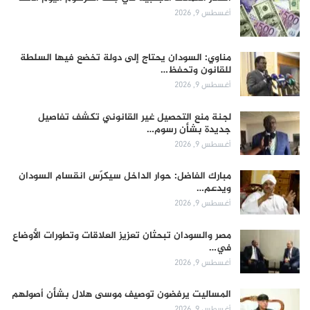
أغسطس 9, 2026
مناوي: السودان يحتاج إلى دولة تخضع فيها السلطة
للقانون وتحفظ…
أغسطس 9, 2026
لجنة منع التحصيل غير القانوني تكشف تفاصيل
جديدة بشأن رسوم…
أغسطس 9, 2026
مبارك الفاضل: حوار الداخل سيكرّس انقسام السودان
ويدعم…
أغسطس 9, 2026
مصر والسودان تبحثان تعزيز العلاقات وتطورات الأوضاع
في…
أغسطس 9, 2026
المساليت يرفضون توصيف موسى هلال بشأن أصولهم
أغسطس 9, 2026