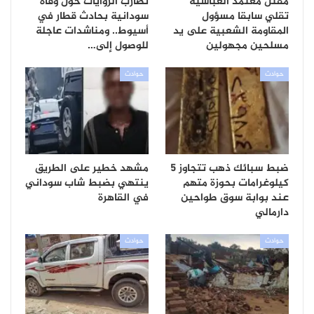
مقتل معتمد العباسية
تضارب الروايات حول وفاة
تقلي سابقا مسؤول
سودانية بحادث قطار في
المقاومة الشعبية على يد
أسيوط.. ومناشدات عاجلة
مسلحين مجهولين
للوصول إلى…
حوادث
حوادث
ضبط سبائك ذهب تتجاوز 5
مشهد خطير على الطريق
كيلوغرامات بحوزة متهم
ينتهي بضبط شاب سوداني
عند بوابة سوق طواحين
في القاهرة
دارمالي
حوادث
حوادث