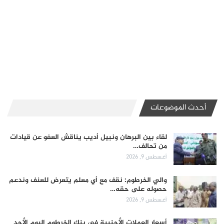
أحدث الموضوعات
لقاء بين البرهان ونبيل أديب يناقش العفو عن قيادات
من تحالف…
أغسطس 9, 2026
والي الخرطوم: نقف مع أي معلم يتعرض للعنف وندعم
حصوله على حقه…
أغسطس 9, 2026
أسعار العملات الأجنبية في بنك الخرطوم اليوم الأحد