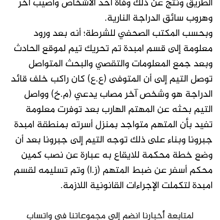
الطريق ونتج عن ذلك وفاة احد الاشخاص وأصيب آخر
وهروب سائق الدراجة النارية.
وبحسب المكتب الصحفي للشرطة؛ أنه بعد ورود
معلومة إلى قسم امبدة تم تحريك تيم لموقع الحادث
وبعد جمع المعلومات والتقصي والبحث المتواصل
توصل التيم إلى أن المتوفى (ع.ع) كان راكب خلف قائد
الدراجة هو وشخص آخر مصاب يدعي (م.خ) وواصل
التيم بحثه عن المهتم الهارب بعد توفرت معلومة
تفيد بأن المتهم متواجد بمنزل أسرته بمنطقة امبدة
جبرونا وبناء على ذلك توجه التيم إلى جبرونا بعد أن
وضع خطة محكمة للايقاع به عبارة عن نصب كمين
محكم أسفر عن ضبط المتهم (ز.ا) وتم تسليمه لقسم
امبدة لتكملت الإجراءات القانونية اللازمة.