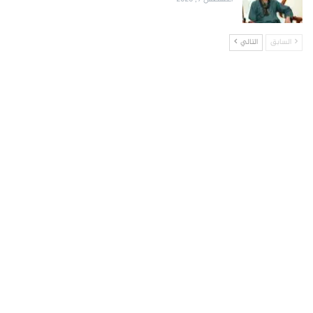
السابق
التالي