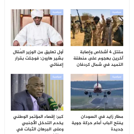
سياسية
سياسية
مقتل 4 أشخاص وإصابة
أول تعليق من الوزير المُقال
آخرين بهجوم على منطقة
بشير هارون: فوجئت بقرار
التميد في شمال كردفان
إعفائي
سياسية
سياسية
مطار زايد في السودان
كبر: إقصاء المؤتمر الوطني
يفتح الباب أمام حركة جوية
يخدم التدخل الأجنبي
جديدة
وعلى البرهان الثبات في