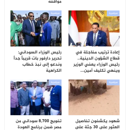
مواقفه
سياسية
سياسية
إعادة ترتيب مفاجئة في
رئيس الوزراء السوداني:
قطاع الشؤون الدينية..
تحرير دارفور بات قريباً جداً
رئيس الوزراء يعفي الوزير
وندعو إلى نبذ خطاب
وينهي تكليف أمين…
الكراهية
سياسية
سياسية
شهود يكشفون تفاصيل
تفويج 8,700 سوداني من
العثور على 30 جثة على
مصر ضمن برنامج العودة