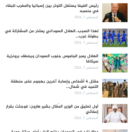
رئيس الفيفا يستغل التوتر بين إسبانيا والمغرب للبقاء
في منصبه
أغسطس 7, 2026
لهذا السبب..الهلال السوداني يعتذر عن المشاركة في
بطولة غرب…
أغسطس 7, 2026
الهلال يعبر الجاموس جنوب السودان ويخطف برونزية
سيكافا
أغسطس 7, 2026
مقتل 4 أشخاص وإصابة آخرين بهجوم على منطقة
التميد في شمال…
أغسطس 7, 2026
أول تعليق من الوزير المُقال بشير هارون: فوجئت بقرار
إعفائي
أغسطس 7, 2026
مطار زايد في السودان يفتح الباب أمام حركة جوية