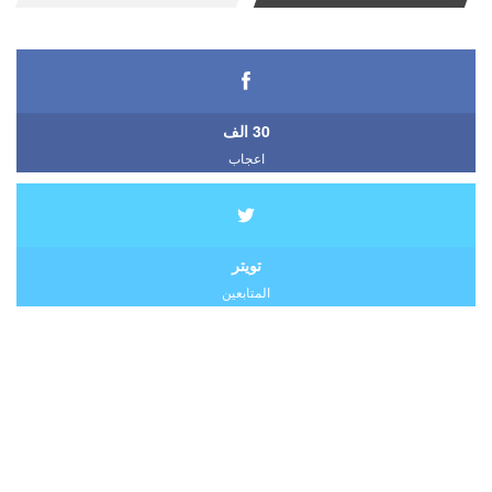
30 الف
اعجاب
تويتر
المتابعين