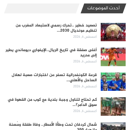
أحدث الموضوعات
تصعيد خطير ..تحرك رسمي لاستبعاد المغرب من
تنظيم مونديال 2030…
أغسطس 6, 2026
أغلى صفقة في تاريخ الريال..الإيفواري ديوماندي يطير
إلى مدريد
أغسطس 6, 2026
قرعة الكونفدرالية تسفر عن اختبارات صعبة لهلال
الساحل والأهلي…
أغسطس 6, 2026
كم تحتاج لتناول وجبة بلدية مع كوب من القهوة في
سوق الدامر؟…
أغسطس 6, 2026
شمال كردفان تحت وطأة الأمطار.. وفاة طفلة ومُسنة
وانهيار 300…