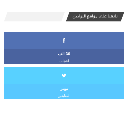
تابعنا على مواقع التواصل
30 الف
اعجاب
تويتر
المتابعين