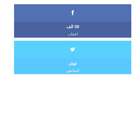
30 الف
اعجاب
تويتر
المتابعين