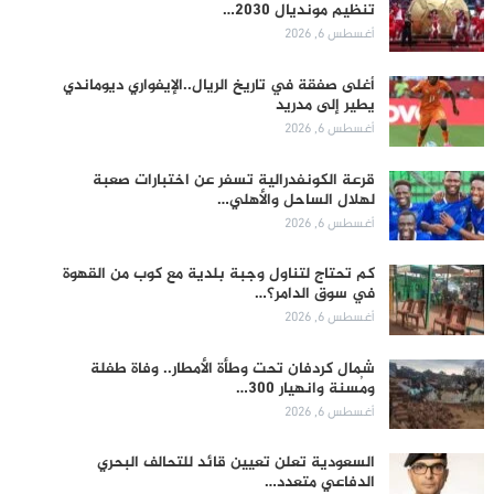
تنظيم مونديال 2030…
أغسطس 6, 2026
أغلى صفقة في تاريخ الريال..الإيفواري ديوماندي
يطير إلى مدريد
أغسطس 6, 2026
قرعة الكونفدرالية تسفر عن اختبارات صعبة
لهلال الساحل والأهلي…
أغسطس 6, 2026
كم تحتاج لتناول وجبة بلدية مع كوب من القهوة
في سوق الدامر؟…
أغسطس 6, 2026
شمال كردفان تحت وطأة الأمطار.. وفاة طفلة
ومُسنة وانهيار 300…
أغسطس 6, 2026
السعودية تعلن تعيين قائد للتحالف البحري
الدفاعي متعدد…