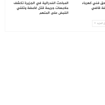
حق فني كهرباء
المباحث الفدرالية في الجزيرة تكشف
فة قاضي
ملابسات جريمة قتل غامضة وتلقي
القبض على المتهم
 المزيد