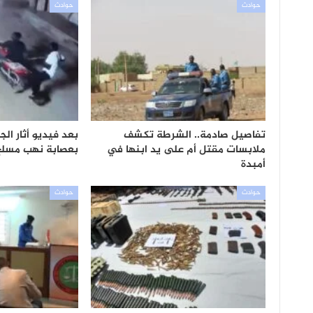
حوادث
حوادث
تفاصيل صادمة.. الشرطة تكشف
بعد فيديو أثار ال
ملابسات مقتل أم على يد ابنها في
بعصابة نهب مسلح
أمبدة
حوادث
حوادث