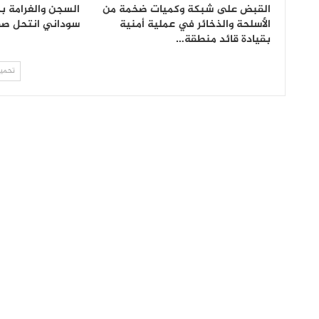
القبض على شبكة وكميات ضخمة من
السجن والغرامة ب
الأسلحة والذخائر في عملية أمنية
سوداني انتحل ص
بقيادة قائد منطقة…
تحميل