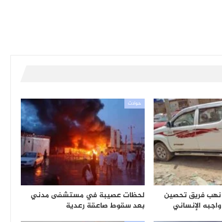
حوادث
نهب فريق تحصين
لحظات عصيبة في مستشفى مدني
 واجبه الإنساني
بعد سقوط صاعقة رعدية