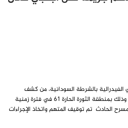
الفيدرالية بالشرطة السودانية، من كشف
غموض مقتل اجنبي من رعايا احدى دول الجوار وذلك بمنطقة الثورة الحارة 61 في فترة زمنية
مسرح الحادث تم توقيف المتهم واتخاذ الإجراءات