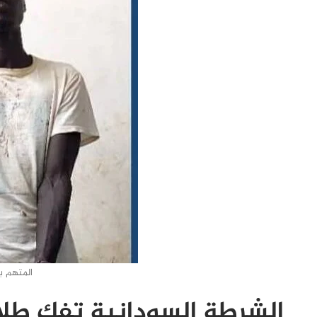
المتهم ب
الشرطة السودانية تفك طل