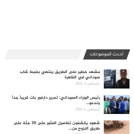
أحدث الموضوعات
مشهد خطير على الطريق ينتهي بضبط شاب
سوداني في القاهرة
أغسطس 6, 2026
رئيس الوزراء السوداني: تحرير دارفور بات قريباً جداً
وندعو…
أغسطس 6, 2026
شهود يكشفون تفاصيل العثور على 30 جثة على
طريق النزوح من…