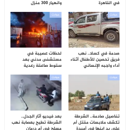
في القاهرة
وانهيار 300 منزل
حوادث
حوادث
صدمة في كسلا.. نهب
لحظات عصيبة في
فريق تحصين للأطفال أثناء
مستشفى مدني بعد
أداء واجبه الإنساني
سقوط صاعقة رعدية
حوادث
حوادث
تفاصيل صادمة.. الشرطة
بعد فيديو أثار الجدل..
تكشف ملابسات مقتل أم
الشرطة تطيح بعصابة نهب
على يد ابنها في أمبدة
مسلح في أم درمان