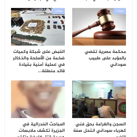
حوادث
حوادث
محكمة مصرية تقضي
القبض على شبكة وكميات
بالمؤبد على طبيب
ضخمة من الأسلحة والذخائر
سوداني
في عملية أمنية بقيادة
قائد منطقة…
حوادث
حوادث
السجن والغرامة بحق فني
المباحث الفدرالية في
كهرباء سوداني انتحل صفة
الجزيرة تكشف ملابسات