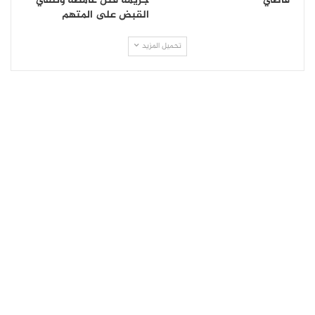
قاضي
جريمة قتل غامضة وتلقي
القبض على المتهم
تحميل المزيد