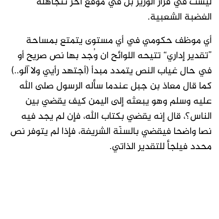
ليست في قرار الوزير بل في موقع آخر تتجاهله
الغضبة الشعبية.
أي موظف حكومي في أي مستوى يتمتع بمساحة
”تقدير إداري“ تتيحه اللوائح ان وُجد بها نص صريح أو
في حال غياب النص يتمدد مبدأ (أجتهد رأيي ولا آلو..)
كما قال معاذ بن جبل عندما سأله الرسول صلى الله
عليه وسلم وهو يبعثه إلى اليمن كيف يقضي بين
الناس؟، قال إنه يقضي بكتاب الله، فإن لم يجد فيه
نصا واضحا فيقضي بالسنّة الشريفة، فإذا لم يتوفر نص
محدد فيلجأ للتقدير الذاتي.