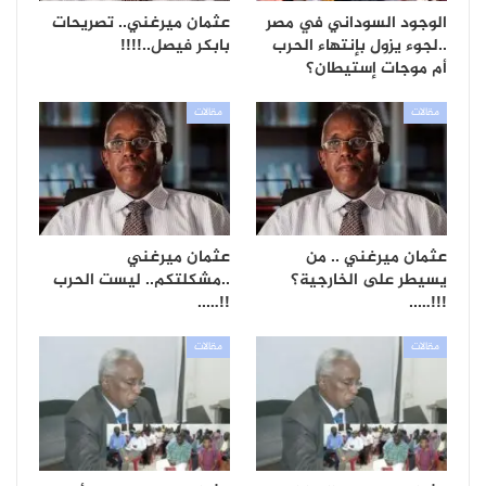
الوجود السوداني في مصر
عثمان ميرغني.. تصريحات
..لجوء يزول بإنتهاء الحرب
بابكر فيصل..!!!!
أم موجات إستيطان؟
مقالات
مقالات
عثمان ميرغني .. من
عثمان ميرغني
يسيطر على الخارجية؟
..مشكلتكم.. ليست الحرب
!!…..
!!!…..
مقالات
مقالات