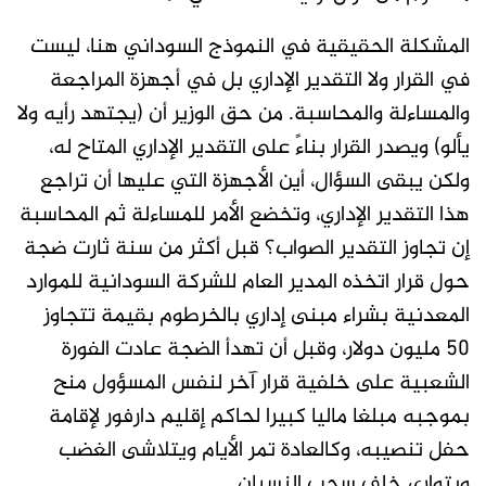
المشكلة الحقيقية في النموذج السوداني هنا، ليست
في القرار ولا التقدير الإداري بل في أجهزة المراجعة
والمساءلة والمحاسبة. من حق الوزير أن (يجتهد رأيه ولا
يألو) ويصدر القرار بناءً على التقدير الإداري المتاح له،
ولكن يبقى السؤال، أين الأجهزة التي عليها أن تراجع
هذا التقدير الإداري، وتخضع الأمر للمساءلة ثم المحاسبة
إن تجاوز التقدير الصواب؟ قبل أكثر من سنة ثارت ضجة
حول قرار اتخذه المدير العام للشركة السودانية للموارد
المعدنية بشراء مبنى إداري بالخرطوم بقيمة تتجاوز
50 مليون دولار، وقبل أن تهدأ الضجة عادت الفورة
الشعبية على خلفية قرار آخر لنفس المسؤول منح
بموجبه مبلغا ماليا كبيرا لحاكم إقليم دارفور لإقامة
حفل تنصيبه، وكالعادة تمر الأيام ويتلاشى الغضب
ويتوارى خلف سحب النسيان.