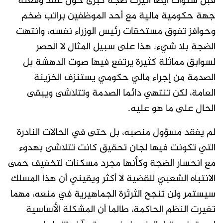
قبل سنوات أيضا أثيرت ضجة كبرى حول عقد وقعته
جهة حكومية مالية مع أحد الموظفين براتب ضخم
وحوافز تفوق مستحقات رئيس الوزراء نفسه، وانتهت
الضجة بلا شيء. هذا على سبيل المثال لا الحصر
لسوابق مماثلة كثيرة يرتفع فيها صوت الدهشة بل
الصدمة من إجراء مالي حكومي يستنزف الخزينة
العامة، لكن تنتهي دائما الصدمة وتتلاشى ويبقى
الحال على ما هو عليه.
لم يفقد مسؤول منصبه، بل حتى في الحالات النادرة
التي تكونت فيها لجان تحقيق كانت تتلاشى بهدوء
مع انحسار الضجة وكأنها مجرد مسكنات لتخفيف حمى
الانتباه الشعبي للقضية لا أكثر ويقيني أن هذا المسلك
سيستمر ولن تنجح الثرثرة الجماهيرية في منعه، مهما
تغيرت النظم الحاكمة، طالما أن المشكلة الأساسية