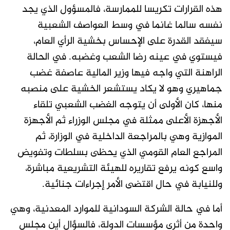
هذه القرارات تكريسا للممارسة، فالمسؤول الذي يجد
نفسه سالما غانما في وسط العواصف الشعبية
سيفقد القدرة على الإحساس بخشية الرأي العام،
فيستوي في عينه رضا الشعب وغضبه. في الحالة
الراهنة التي واجه فيها وزير المالية عاصفة غضب
جماهيري وهو لا يكاد يستشعر الخشية على منصبه
منها، كان الأولى أن يتوجه الغضب الشعبي تلقاء
الأجهزة الأعلى ممثلة في مجلس الوزراء ثم الأجهزة
الموازية وهي بالمراجعة الداخلية في الوزارة، ثم
المراجع العام القومي الذي يحظى بسلطات وتفويض
واسع كونه يرفع تقاريره للهيئة التشريعية مباشرة،
وللنيابة في حال اقتضى الأمر إجراءات جنائية.
أما في حالة الشركة السودانية للموارد المعدنية، وهي
واحدة من أثرى مؤسسات الدولة، فالسؤال أين مجلس