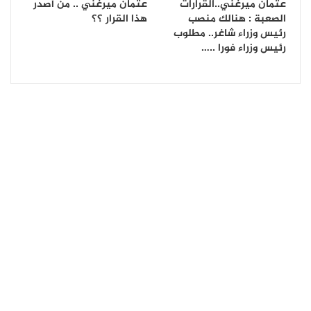
عثمان ميرغني..القرارات
عثمان ميرغني .. من أصدر
الصعبة : هنالك منصب
هذا القرار ؟؟
رئيس وزراء شاغر.. مطلوب
رئيس وزراء فورا ..…