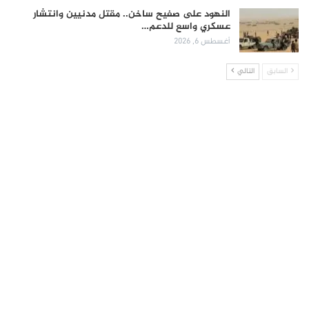
النهود على صفيح ساخن.. مقتل مدنيين وانتشار
عسكري واسع للدعم…
أغسطس 6, 2026
السابق
التالي