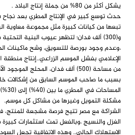
يشكل أكثر من 80% من جملة إنتاج البلاد .
حدث توسع كبير في الإنتاج المطري بعد نجاح شر
تبعها من كيانات كبيرة مثل مجموعة معاوية ال
و(300) ألف فدان؛ لتظهر عيوب البنية التح
،وعدم وجود بورصة للتسويق، وشح ماكينات الحصا
الإعلامي بفشل الموسم الزراعي..إنتاج منطقة ال
من مساحة (500) ألف فدان، المحلج الموجود الآن لا يغطي أكثر من (50) ألف فدان.
بسبب ما صاحب الموسم السابق من إشكالات خا
المسا
مشكلة التمويل وغيرها من مشاكل كل موسم.
الشراكة مع مصر تتيح فرصة مشجعة للمنتج، فخ
الغزل والنسيج ،وبالفعل تمت استثمارات كبيرة 
الاستهلاك الحالي.. وهذه الاتفاقية تجعل السو