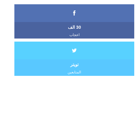
30 الف
اعجاب
تويتر
المتابعين