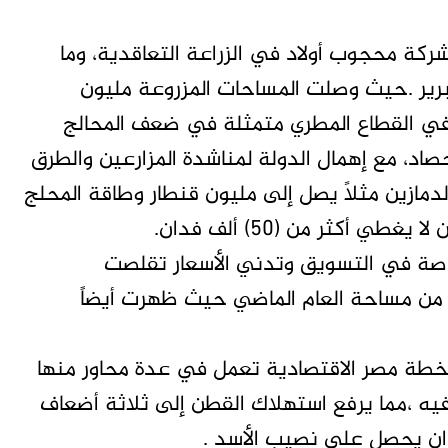
كة محجوب أولاد في الزراعة التعاقدية، وما
برير .حيث وصلت المساحات المزروعة مليون
تية في القطاع المطري متمثلة في ضعف المحالج
د، مع إهمال الدولة لمناشدة المزارعين والطرق
دمازين مثلاً يصل إلى مليون قنطار وطاقة المحلج
صة في التسويق وتدني الأسعار تقلصت
حات في المطري ما بين (40%) إلى (30%) من مساحة العام الماضي حيث ظهرت أيضاً
طة مصر الاقتصادية تعمل في عدة محاور منها
فيه ،مما يرفع استهلاك القطن إلى ثلاثة أضعاف
دان يحصل على نصيب الأسد .