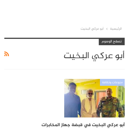
الرئيسية
أبو عركي البخيت
تصفح الوسوم
أبو عركي البخيت
منوعات وثقافة
أبو عركي البخيت في قبضة جهاز المخابرات