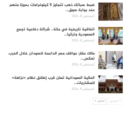
ضبط سبائك ذهب تتجاوز 5 كيلوغرامات بحوزة متهم
عند بوابة سوق…
أغسطس 8, 2026
اتفاقية تاريخية في مكة.. شراكة دفاعية تجمع
السعودية وتركيا…
أغسطس 8, 2026
مالك عقار: مواقف مصر الداعمة للسودان خلال الحرب
تعكس…
أغسطس 8, 2026
المالية السودانية تعلن قرب إطلاق نظام «نزاهة»
للمشتريات…
أغسطس 8, 2026
السابق
التالي