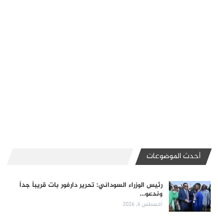
أحدث الموضوعات
رئيس الوزراء السوداني: تحرير دارفور بات قريباً جداً
وندعو…
أغسطس 6, 2026