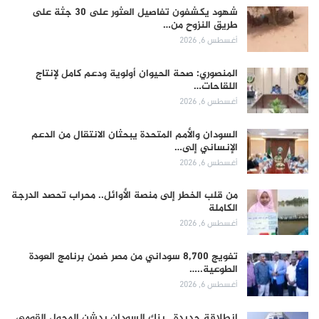
شهود يكشفون تفاصيل العثور على 30 جثة على
طريق النزوح من…
أغسطس 6, 2026
المنصوري: صحة الحيوان أولوية ودعم كامل لإنتاج
اللقاحات…
أغسطس 6, 2026
السودان والأمم المتحدة يبحثان الانتقال من الدعم
الإنساني إلى…
أغسطس 6, 2026
من قلب الخطر إلى منصة الأوائل.. محراب تحصد الدرجة
الكاملة
أغسطس 6, 2026
تفويج 8,700 سوداني من مصر ضمن برنامج العودة
الطوعية..…
أغسطس 6, 2026
انطلاقة جديدة.. بنك السودان يدشن المحول القومي