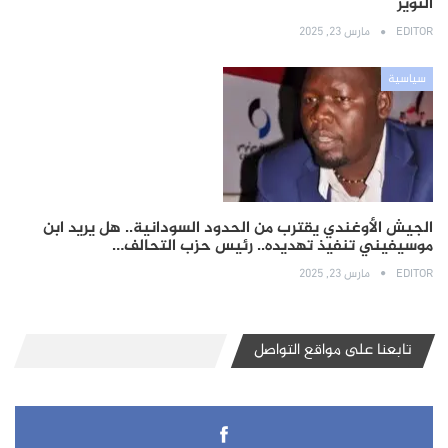
النوير
EDITOR
مارس 23, 2025
سياسية
الجيش الأوغندي يقترب من الحدود السودانية.. هل يريد ابن
موسيفيني تنفيذ تهديده.. رئيس حزب التحالف…
EDITOR
مارس 23, 2025
تابعنا على مواقع التواصل