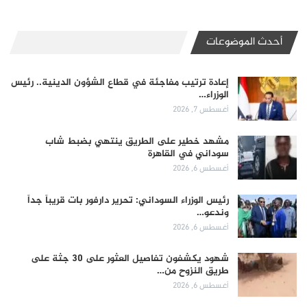
أحدث الموضوعات
إعادة ترتيب مفاجئة في قطاع الشؤون الدينية.. رئيس
الوزراء…
أغسطس 7, 2026
مشهد خطير على الطريق ينتهي بضبط شاب
سوداني في القاهرة
أغسطس 6, 2026
رئيس الوزراء السوداني: تحرير دارفور بات قريباً جداً
وندعو…
أغسطس 6, 2026
شهود يكشفون تفاصيل العثور على 30 جثة على
طريق النزوح من…
أغسطس 6, 2026