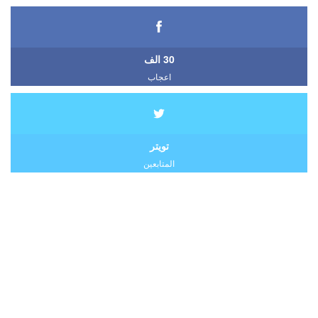
30 الف
اعجاب
تويتر
المتابعين