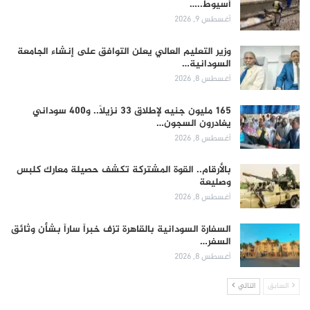
أسيوط..…
أغسطس 9, 2026
وزير التعليم العالي يعلن التوافق على إنشاء الجامعة
السودانية…
أغسطس 8, 2026
165 مليون جنيه لإطلاق 33 نزيلاً.. و400 سوداني
يغادرون السجون…
أغسطس 8, 2026
بالأرقام.. القوة المشتركة تكشف حصيلة معارك كلبس
وصليعة
أغسطس 8, 2026
السفارة السودانية بالقاهرة تزف خبراً ساراً بشأن وثائق
السفر…
أغسطس 8, 2026
السابق
التالي