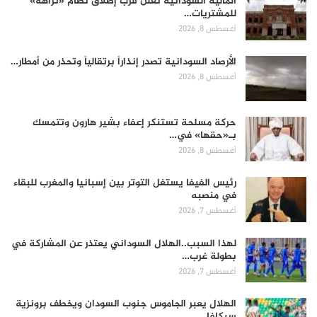
المالية السودانية تعلن قرب إطلاق نظام «نزاهة»
للمشتريات…
أغسطس 8, 2026
الأرصاد السودانية تصدر إنذاراً برتقالياً وتحذر من أمطار…
أغسطس 8, 2026
حركة مسلحة تستنكر إعفاء بشير هارون وتتمسك
بـ«حقها» في…
أغسطس 8, 2026
رئيس الفيفا يستغل التوتر بين إسبانيا والمغرب للبقاء
في منصبه
أغسطس 7, 2026
لهذا السبب..الهلال السوداني يعتذر عن المشاركة في
بطولة غرب…
أغسطس 7, 2026
الهلال يعبر الجاموس جنوب السودان ويخطف برونزية
سيكافا