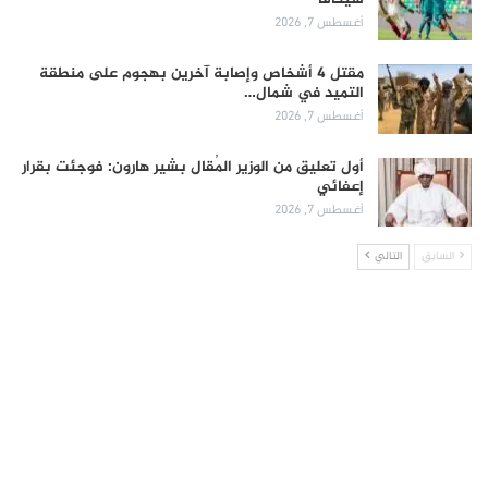
أغسطس 7, 2026
مقتل 4 أشخاص وإصابة آخرين بهجوم على منطقة
التميد في شمال…
أغسطس 7, 2026
أول تعليق من الوزير المُقال بشير هارون: فوجئت بقرار
إعفائي
أغسطس 7, 2026
السابق
التالي