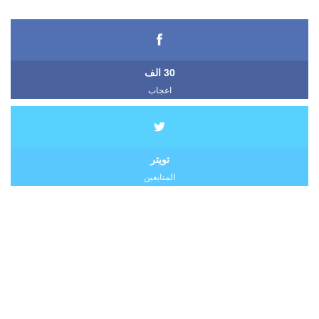
30 الف
اعجاب
تويتر
المتابعين