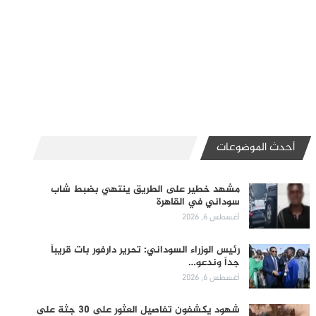
أحدث الموضوعات
مشهد خطير على الطريق ينتهي بضبط شاب
سوداني في القاهرة
أغسطس 6, 2026
رئيس الوزراء السوداني: تحرير دارفور بات قريباً
جداً وندعو…
أغسطس 6, 2026
شهود يكشفون تفاصيل العثور على 30 جثة على