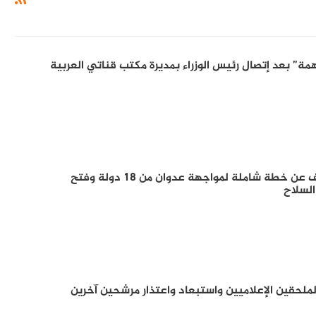
مة” بعد إتصال رئيس الوزراء بمديرة مكتب قناتي العربية
الحكومة السودانية تكشف عن خطة شاملة لمواجهة عدوان من 18 دولة وفتح
لسلاح
لملحقين الإعلاميين واستبعاد واعتذار مرشحين آخرين