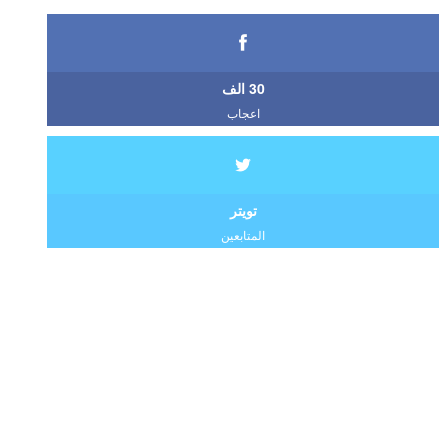
30 الف
اعجاب
تويتر
المتابعين