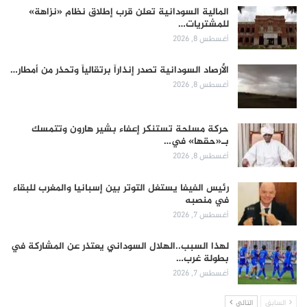
المالية السودانية تعلن قرب إطلاق نظام «نزاهة»
للمشتريات…
أغسطس 8, 2026
الأرصاد السودانية تصدر إنذاراً برتقالياً وتحذر من أمطار…
أغسطس 8, 2026
حركة مسلحة تستنكر إعفاء بشير هارون وتتمسك
بـ«حقها» في…
أغسطس 8, 2026
رئيس الفيفا يستغل التوتر بين إسبانيا والمغرب للبقاء
في منصبه
أغسطس 7, 2026
لهذا السبب..الهلال السوداني يعتذر عن المشاركة في
بطولة غرب…
أغسطس 7, 2026
السابق
التالي