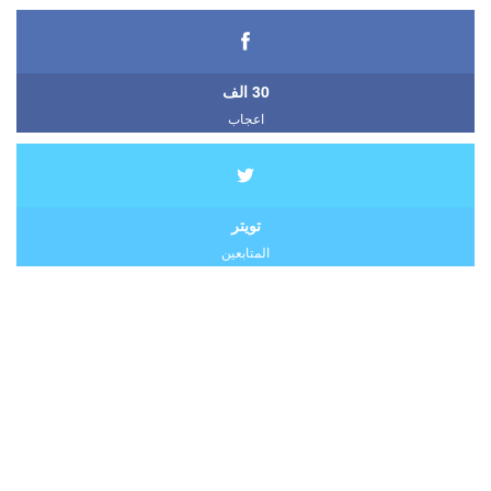
30 الف
اعجاب
تويتر
المتابعين