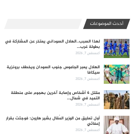
أحدث الموضوعات
لهذا السبب..الهلال السوداني يعتذر عن المشاركة في
بطولة غرب…
أغسطس 7, 2026
الهلال يعبر الجاموس جنوب السودان ويخطف برونزية
سيكافا
أغسطس 7, 2026
مقتل 4 أشخاص وإصابة آخرين بهجوم على منطقة
التميد في شمال…
أغسطس 7, 2026
أول تعليق من الوزير المُقال بشير هارون: فوجئت بقرار
إعفائي
أغسطس 7, 2026