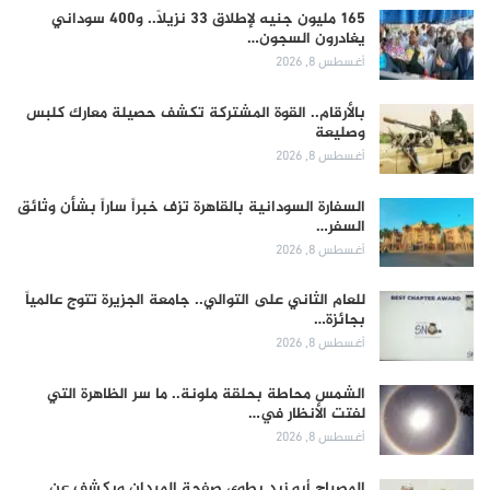
165 مليون جنيه لإطلاق 33 نزيلاً.. و400 سوداني
يغادرون السجون…
أغسطس 8, 2026
بالأرقام.. القوة المشتركة تكشف حصيلة معارك كلبس
وصليعة
أغسطس 8, 2026
السفارة السودانية بالقاهرة تزف خبراً ساراً بشأن وثائق
السفر…
أغسطس 8, 2026
للعام الثاني على التوالي.. جامعة الجزيرة تتوج عالمياً
بجائزة…
أغسطس 8, 2026
الشمس محاطة بحلقة ملونة.. ما سر الظاهرة التي
لفتت الأنظار في…
أغسطس 8, 2026
المصباح أبو زيد يطوي صفحة الميدان ويكشف عن