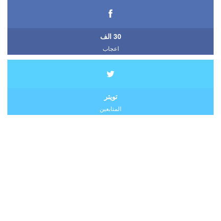
30 الف
اعجاب
تويتر
المتابعين