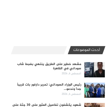
أحدث الموضوعات
مشهد خطير على الطريق ينتهي بضبط شاب
سوداني في القاهرة
أغسطس 6, 2026
رئيس الوزراء السوداني: تحرير دارفور بات قريباً
جداً وندعو…
أغسطس 6, 2026
شهود يكشفون تفاصيل العثور على 30 جثة على