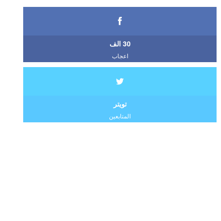
30 الف
اعجاب
تويتر
المتابعين