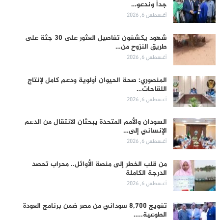
جداً وندعو…
أغسطس 6, 2026
شهود يكشفون تفاصيل العثور على 30 جثة على
طريق النزوح من…
أغسطس 6, 2026
المنصوري: صحة الحيوان أولوية ودعم كامل لإنتاج
اللقاحات…
أغسطس 6, 2026
السودان والأمم المتحدة يبحثان الانتقال من الدعم
الإنساني إلى…
أغسطس 6, 2026
من قلب الخطر إلى منصة الأوائل.. محراب تحصد
الدرجة الكاملة
أغسطس 6, 2026
تفويج 8,700 سوداني من مصر ضمن برنامج العودة
الطوعية..…