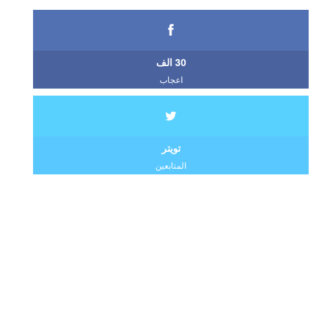
30 الف
اعجاب
تويتر
المتابعين