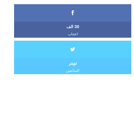
30 الف
اعجاب
تويتر
المتابعين