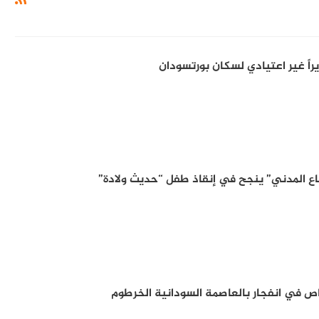
راً غير اعتيادي لسكان بورتسودان
اع المدني” ينجح في إنقاذ طفل “حديث ولادة”
 في انفجار بالعاصمة السودانية الخرطوم