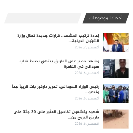
أحدث الموضوعات
إعادة ترتيب المشهد.. قرارات جديدة تطال وزارة
الشؤون الدينية…
أغسطس 7, 2026
مشهد خطير على الطريق ينتهي بضبط شاب
سوداني في القاهرة
أغسطس 6, 2026
رئيس الوزراء السوداني: تحرير دارفور بات قريباً جداً
وندعو…
أغسطس 6, 2026
شهود يكشفون تفاصيل العثور على 30 جثة على
طريق النزوح من…
أغسطس 6, 2026