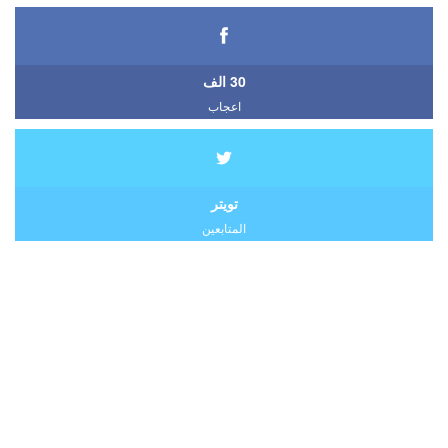
30 الف
اعجاب
تويتر
المتابعين