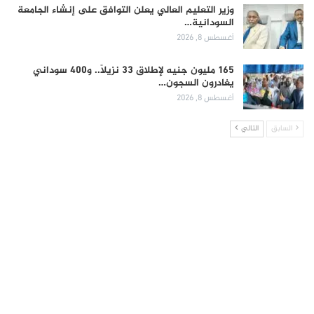
وزير التعليم العالي يعلن التوافق على إنشاء الجامعة
السودانية…
أغسطس 8, 2026
165 مليون جنيه لإطلاق 33 نزيلاً.. و400 سوداني
يغادرون السجون…
أغسطس 8, 2026
السابق
التالي