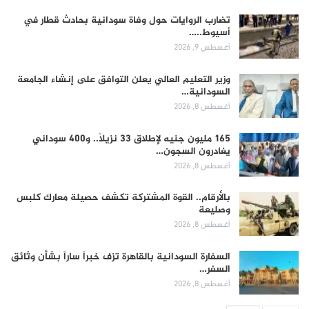
تضارب الروايات حول وفاة سودانية بحادث قطار في
أسيوط..…
أغسطس 9, 2026
وزير التعليم العالي يعلن التوافق على إنشاء الجامعة
السودانية…
أغسطس 8, 2026
165 مليون جنيه لإطلاق 33 نزيلاً.. و400 سوداني
يغادرون السجون…
أغسطس 8, 2026
بالأرقام.. القوة المشتركة تكشف حصيلة معارك كلبس
وصليعة
أغسطس 8, 2026
السفارة السودانية بالقاهرة تزف خبراً ساراً بشأن وثائق
السفر…
أغسطس 8, 2026