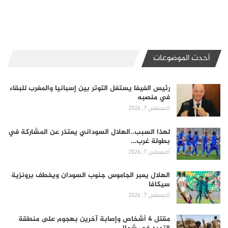
أحدث الموضوعات
رئيس الفيفا يستغل التوتر بين إسبانيا والمغرب للبقاء
في منصبه
أغسطس 7, 2026
لهذا السبب..الهلال السوداني يعتذر عن المشاركة في
بطولة غرب…
أغسطس 7, 2026
الهلال يعبر الجاموس جنوب السودان ويخطف برونزية
سيكافا
أغسطس 7, 2026
مقتل 4 أشخاص وإصابة آخرين بهجوم على منطقة