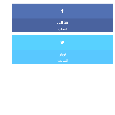
30 الف
اعجاب
تويتر
المتابعين