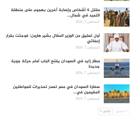
مقتل 4 أشخاص وإصابة آخرين بهجوم على منطقة
التميد في شمال…
أغسطس 7, 2026
أول تعليق من الوزير المُقال بشير هارون: فوجئت بقرار
إعفائي
أغسطس 7, 2026
مطار زايد في السودان يفتح الباب أمام حركة جوية
جديدة
أغسطس 7, 2026
سفارة السودان في مصر تصدر تحذيرات للمواطنين
المقيمين في…
أغسطس 7, 2026
السابق
التالي