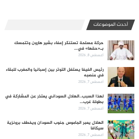
أحدث الموضوعات
حركة مسلحة تستنكر إعفاء بشير هارون وتتمسك
بـ«حقها» في…
أغسطس 8, 2026
رئيس الفيفا يستغل التوتر بين إسبانيا والمغرب للبقاء
في منصبه
أغسطس 7, 2026
لهذا السبب..الهلال السوداني يعتذر عن المشاركة في
بطولة غرب…
أغسطس 7, 2026
الهلال يعبر الجاموس جنوب السودان ويخطف برونزية
سيكافا
أغسطس 7, 2026