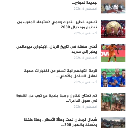
جديدة لحجاج…
أغسطس 6, 2026
تصعيد خطير ..تحرك رسمي لاستبعاد المغرب من
تنظيم مونديال 2030…
أغسطس 6, 2026
أغلى صفقة في تاريخ الريال..الإيفواري ديوماندي
يطير إلى مدريد
أغسطس 6, 2026
قرعة الكونفدرالية تسفر عن اختبارات صعبة
لهلال الساحل والأهلي…
أغسطس 6, 2026
كم تحتاج لتناول وجبة بلدية مع كوب من القهوة
في سوق الدامر؟…
أغسطس 6, 2026
شمال كردفان تحت وطأة الأمطار.. وفاة طفلة
ومُسنة وانهيار 300…