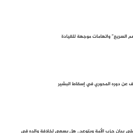
م السريع” واتهامات موجهة للقيادة
 عن دوره المحوري في إسقاط البشير
لى بيان حزب الأمة ويتوعد.. هل يسعى لخلافة والده في