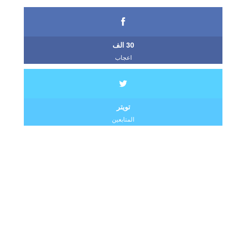
30 الف
اعجاب
تويتر
المتابعين