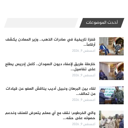
أحدث الموضوعات
قفزة تاريخية في صادرات الذهب.. وزير المعادن يكشف
أرقاماً…
أغسطس 9, 2026
خارطة طريق لإعفاء ديون السودان.. كامل إدريس يطلع
على تفاصيل…
أغسطس 9, 2026
لقاء بين البرهان ونبيل أديب يناقش العفو عن قيادات
من تحالف…
أغسطس 9, 2026
والي الخرطوم: نقف مع أي معلم يتعرض للعنف وندعم
حصوله على حقه…
أغسطس 9, 2026