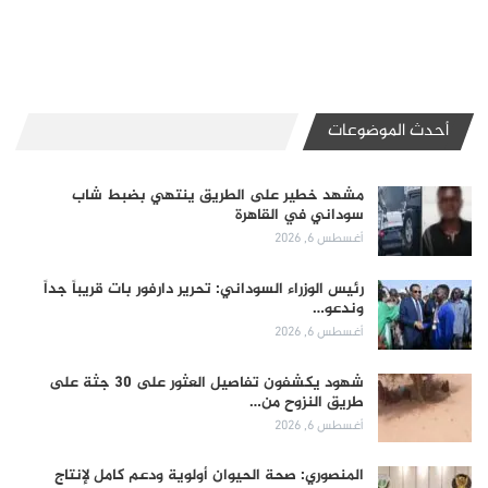
أحدث الموضوعات
مشهد خطير على الطريق ينتهي بضبط شاب
سوداني في القاهرة
أغسطس 6, 2026
رئيس الوزراء السوداني: تحرير دارفور بات قريباً جداً
وندعو…
أغسطس 6, 2026
شهود يكشفون تفاصيل العثور على 30 جثة على
طريق النزوح من…
أغسطس 6, 2026
المنصوري: صحة الحيوان أولوية ودعم كامل لإنتاج