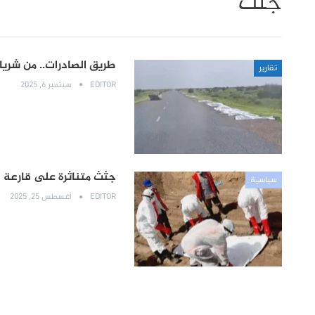
جثث
طريق الصادرات.. من شريان
تقارير
EDITOR
سبتمبر 6, 2025
جثث متناثرة على قارعة 
سياسية
EDITOR
أغسطس 25, 2025