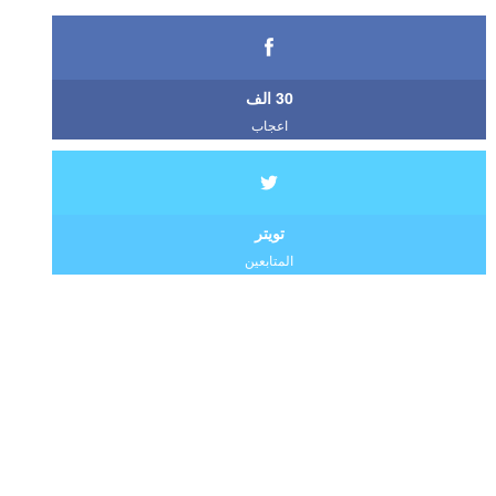
30 الف
اعجاب
تويتر
المتابعين