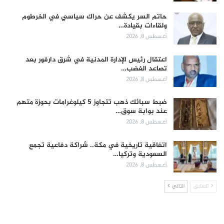
حاتم السر يكشف عن حراك سياسي في الخرطوم
ولقاءات بقيادة…
أغسطس 8, 2026
اعتقال رئيس الإدارة المدنية في شرق دارفور بعد
تصاعد الغضب…
أغسطس 8, 2026
ضبط سبائك ذهب تتجاوز 5 كيلوغرامات بحوزة متهم
عند بوابة سوق…
أغسطس 8, 2026
اتفاقية تاريخية في مكة.. شراكة دفاعية تجمع
السعودية وتركيا…
أغسطس 8, 2026
السابق
التالي