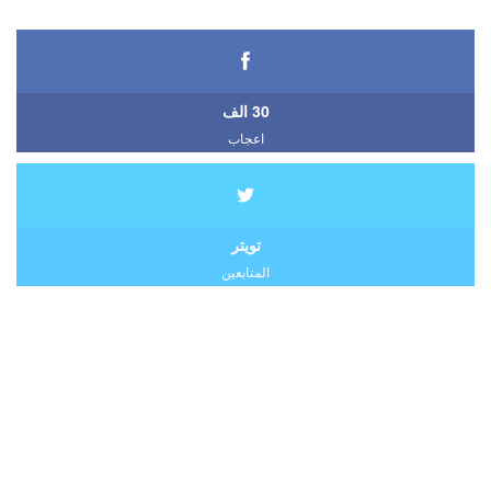
30 الف
اعجاب
تويتر
المتابعين