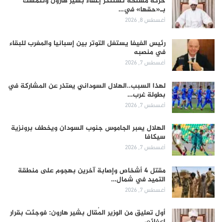
حركة مسلحة تستنكر إعفاء بشير هارون وتتمسك
بـ«حقها» في…
أغسطس 8, 2026
رئيس الفيفا يستغل التوتر بين إسبانيا والمغرب للبقاء
في منصبه
أغسطس 7, 2026
لهذا السبب..الهلال السوداني يعتذر عن المشاركة في
بطولة غرب…
أغسطس 7, 2026
الهلال يعبر الجاموس جنوب السودان ويخطف برونزية
سيكافا
أغسطس 7, 2026
مقتل 4 أشخاص وإصابة آخرين بهجوم على منطقة
التميد في شمال…
أغسطس 7, 2026
أول تعليق من الوزير المُقال بشير هارون: فوجئت بقرار
إعفائي