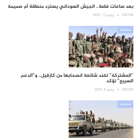
بعد ساعات فقط.. الجيش السوداني يسترد منطقة أم صميمة
EDITOR
يوليو 13, 2025
سياسية
“المشتركة” تفند شائعة انسحابها من كازقيل.. و”الدعم
السريع” تؤكد
EDITOR
يوليو 8, 2025
سياسية