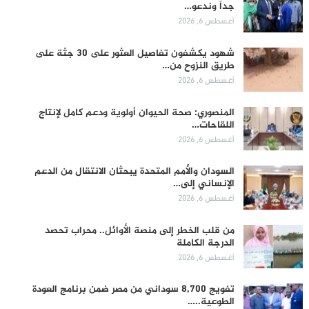
جداً وندعو…
أغسطس 6, 2026
شهود يكشفون تفاصيل العثور على 30 جثة على
طريق النزوح من…
أغسطس 6, 2026
المنصوري: صحة الحيوان أولوية ودعم كامل لإنتاج
اللقاحات…
أغسطس 6, 2026
السودان والأمم المتحدة يبحثان الانتقال من الدعم
الإنساني إلى…
أغسطس 6, 2026
من قلب الخطر إلى منصة الأوائل.. محراب تحصد
الدرجة الكاملة
أغسطس 6, 2026
تفويج 8,700 سوداني من مصر ضمن برنامج العودة
الطوعية..…