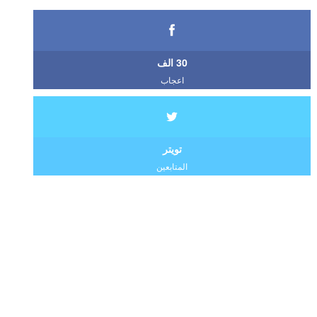
30 الف
اعجاب
تويتر
المتابعين