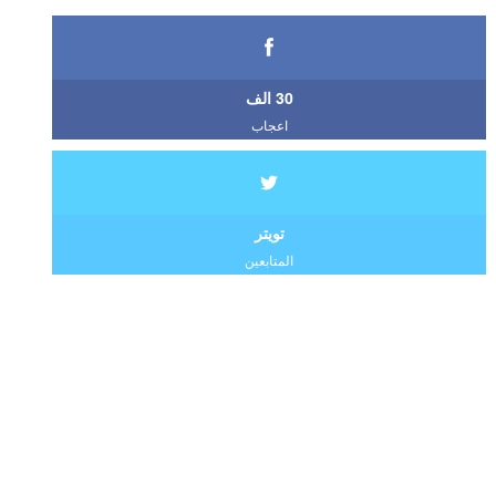
30 الف
اعجاب
تويتر
المتابعين