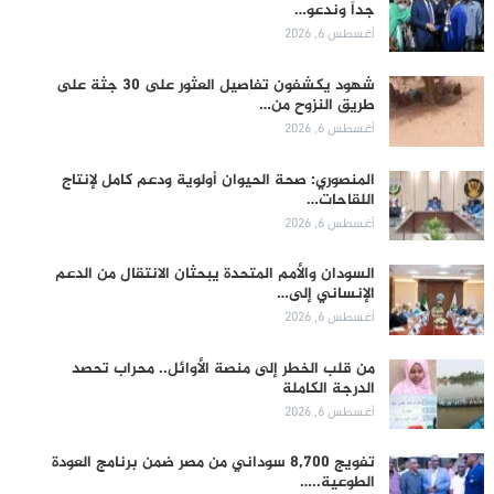
جداً وندعو…
أغسطس 6, 2026
شهود يكشفون تفاصيل العثور على 30 جثة على
طريق النزوح من…
أغسطس 6, 2026
المنصوري: صحة الحيوان أولوية ودعم كامل لإنتاج
اللقاحات…
أغسطس 6, 2026
السودان والأمم المتحدة يبحثان الانتقال من الدعم
الإنساني إلى…
أغسطس 6, 2026
من قلب الخطر إلى منصة الأوائل.. محراب تحصد
الدرجة الكاملة
أغسطس 6, 2026
تفويج 8,700 سوداني من مصر ضمن برنامج العودة
الطوعية..…