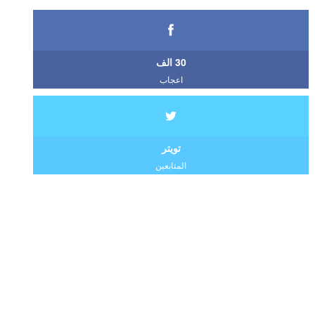
30 الف
اعجاب
تويتر
المتابعين