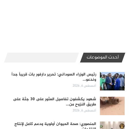
أحدث الموضوعات
رئيس الوزراء السوداني: تحرير دارفور بات قريباً جداً
وندعو…
أغسطس 6, 2026
شهود يكشفون تفاصيل العثور على 30 جثة على
طريق النزوح من…
أغسطس 6, 2026
المنصوري: صحة الحيوان أولوية ودعم كامل لإنتاج