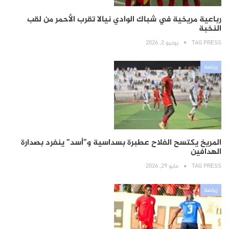
رباعية مريخية في شباك الوادي نيالا تقرب الأحمر من لقب
النخبة
TAG PRESS
يونيو 2, 2026
رياضة
المريخ يكتسح الفلاح عطبرة بسداسية و”أسد” ينفرد بصدارة
الهدافين
TAG PRESS
مايو 29, 2026
رياضة