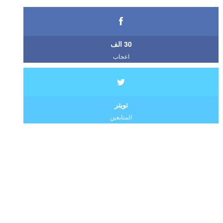
30 الف
اعجاب
تويتر
المتابعين