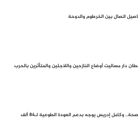
فاصيل اتصال بين الخرطوم والدوحة
ان دار مساليت أوضاع النازحين واللاجئين والمتأثرين بالحرب
300 مليون دولار لقطاع الصحة.. وكامل إدريس يوجه بدعم العودة الطوعية لـ84 ألف